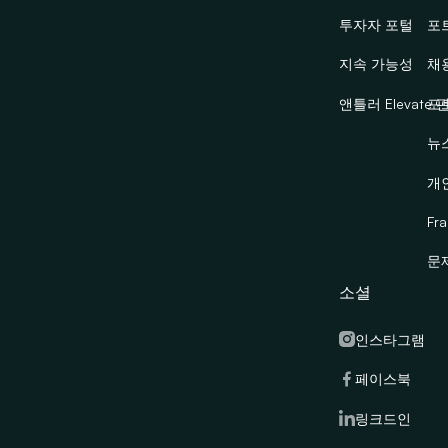
투자자 포털
포
지속 가능성
채
앤틀러 Elevate 
포
뉴
개
Fra
문
소셜
인스타그램
페이스북
링크드인