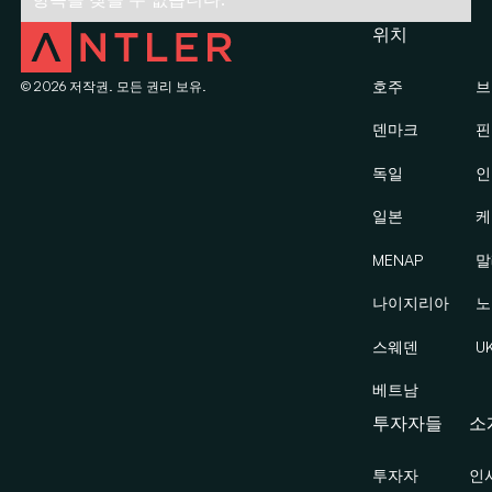
위치
호주
브
©
2026
저작권. 모든 권리 보유.
덴마크
핀
독일
인
일본
케
MENAP
말
나이지리아
노
스웨덴
U
베트남
투자자들
소
투자자
인