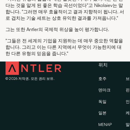
다는 것을 알게 된 좋은 학습 곡선이었다"고 Nikolaiev는 말
합니다. "그러면 매우 효율적이고 결과 지향적이 됩니다. 서
로 겹치는 기술 세트는 상호 유익한 결과를 가져옵니다."
그는 또한 Antler의 국제적 위상을 높이 평가합니다.
"그들은 전 세계의 기업을 지원하는 데 매우 중요한 역할을
합니다. 그리고 이는 다른 지역에서 무엇이 가능한지에 대
한 다른 유형의 믿음을 줍니다."
위치
호주
브
©
2026
저작권. 모든 권리 보유.
덴마크
핀
독일
인
일본
케
MENAP
말