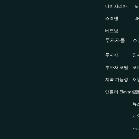
나이지리아
노
스웨덴
U
베트남
투자자들
소
투자자
인
투자자 포털
포
지속 가능성
채
앤틀러 Elevate 
포
뉴
개
Fra