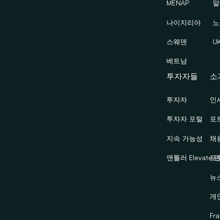
MENAP
말
나이지리아
노
스웨덴
U
베트남
투자자들
소
투자자
인
투자자 포털
포
지속 가능성
채
앤틀러 Elevate 
포
뉴
개
Fra