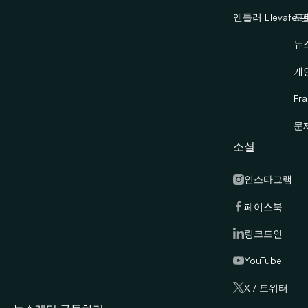
앤틀러 Elevate 
포
뉴
개
Fra
문
소셜
인스타그램
페이스북
링크드인
YouTube
X / 트위터