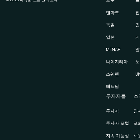
덴마크
핀
독일
인
일본
케
MENAP
말
나이지리아
노
스웨덴
U
베트남
투자자들
소
투자자
인
투자자 포털
포
지속 가능성
채