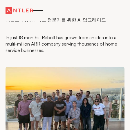
창업자 이야기
리볼트: 가정 서비스 전문가를 위한 AI 업그레이드
In just 18 months, Rebolt has grown from an idea into a
multi-million ARR company serving thousands of home
service businesses.