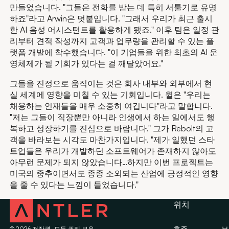
만들었습니다. "그들은 전화를 받는 데 특히 서툴기로 유명
하죠"라고 Arwin은 덧붙입니다. "그래서 우리가 최근 출시
한 AI 음성 어시스턴트를 활용하게 됐죠." 이후 팀은 일정 관
리부터 견적 작성까지 고객과 업무량을 관리할 수 있는 플
랫폼 개발에 착수했습니다. "이 기업들을 위한 최초의 AI 운
영체제가 될 기회가 있다는 걸 깨달았어요."
그들을 진정으로 움직이는 것은 회사 내부와 외부에서 현
실 세계에 영향을 미칠 수 있는 기회입니다. 윌은 "우리는
채용하는 인재들을 매우 소중히 여깁니다"라고 말합니다.
"저는 그들이 직장뿐만 아니라 인생에서 하는 일에서도 행
복하고 성장하기를 진심으로 바랍니다." 그가 Rebolt의 고
객을 바라보는 시각도 마찬가지입니다. "제가 일했던 스타
트업들은 우리가 개발하던 소프트웨어가 존재하지 않아도
아무런 문제가 되지 않았습니다…하지만 이번 프로젝트는
미국의 중추이면서도 종종 소외되는 산업에 긍정적인 영향
을 줄 수 있다는 느낌이 들었습니다."
위치
호주
브
©
2026
저작권. 모든 권리 보유.